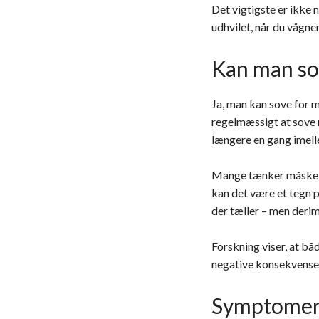
Det vigtigste er ikke 
udhvilet, når du vågner
Kan man so
Ja, man kan sove for 
regelmæssigt at sove m
længere en gang imell
Mange tænker måske “j
kan det være et tegn p
der tæller – men derim
Forskning viser, at bå
negative konsekvenser
Symptomer 