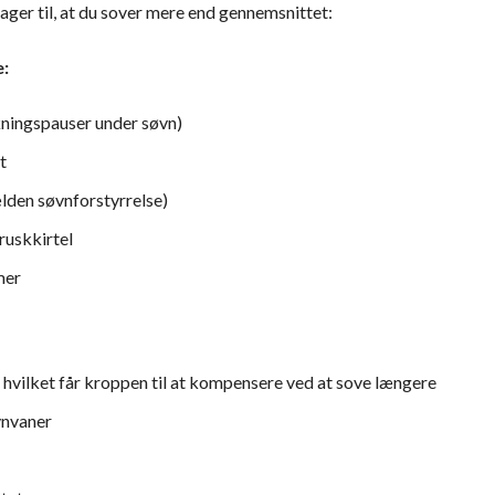
ager til, at du sover mere end gennemsnittet:
e:
ningspauser under søvn)
t
lden søvnforstyrrelse)
ruskkirtel
mer
, hvilket får kroppen til at kompensere ved at sove længere
nvaner