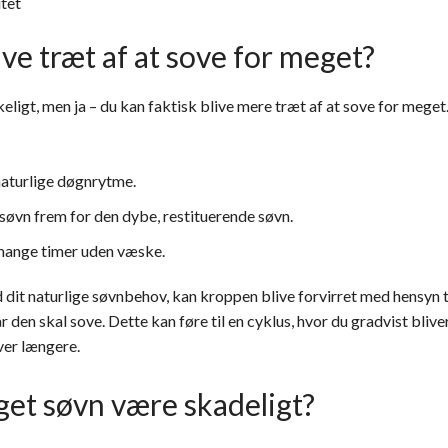
itet
ve træt af at sove for meget?
igt, men ja – du kan faktisk blive mere træt af at sove for meget.
 naturlige døgnrytme.
 søvn frem for den dybe, restituerende søvn.
mange timer uden væske.
dit naturlige søvnbehov, kan kroppen blive forvirret med hensyn ti
 den skal sove. Dette kan føre til en cyklus, hvor du gradvist bliv
ver længere.
et søvn være skadeligt?