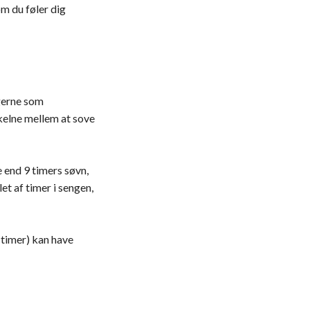
om du føler dig
 gerne som
skelne mellem at sove
 end 9 timers søvn,
t af timer i sengen,
 timer) kan have