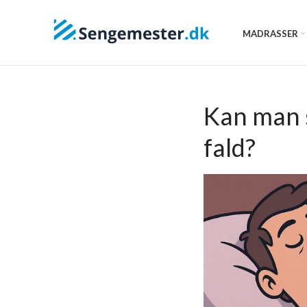
MADRASSER
Kan man s
fald?