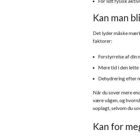
For lidt fysisk aktiv
Kan man bli
Det lyder måske mærkel
faktorer:
Forstyrrelse af din
Mere tid i den lette
Dehydrering efter 
Når du sover mere end 
være vågen, og hvornår
uoplagt, selvom du so
Kan for meg