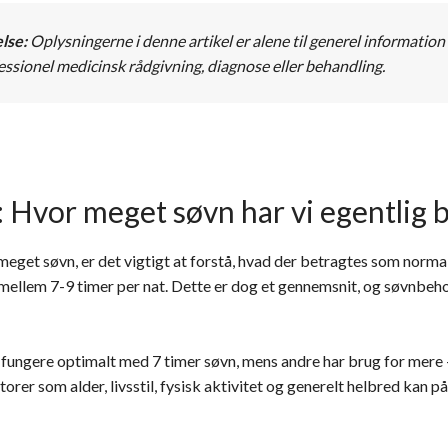
lse:
Oplysningerne i denne artikel er alene til generel information
fessionel medicinsk rådgivning, diagnose eller behandling.
Hvor meget søvn har vi egentlig b
 meget søvn, er det vigtigt at forstå, hvad der betragtes som norma
mellem 7-9 timer per nat. Dette er dog et gennemsnit, og søvnbeho
ngere optimalt med 7 timer søvn, mens andre har brug for mere – o
torer som alder, livsstil, fysisk aktivitet og generelt helbred kan 