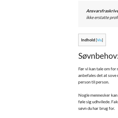
Ansvarsfraskrive
ikke erstatte pro
Indhold
[
Vis
]
Søvnbehov: 
Før vi kan tale om for
anbefales det at sove 
person til person.
Nogle mennesker kan fu
føle sig udhvilede. Fak
søvn du har brug for.