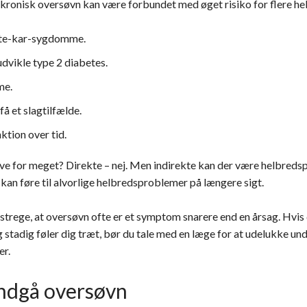
t kronisk oversøvn kan være forbundet med øget risiko for flere h
erte-kar-sygdomme.
 udvikle type 2 diabetes.
me.
få et slagtilfælde.
ktion over tid.
ove for meget? Direkte – nej. Men indirekte kan der være helbred
kan føre til alvorlige helbredsproblemer på længere sigt.
rstrege, at oversøvn ofte er et symptom snarere end en årsag. Hvis
 stadig føler dig træt, bør du tale med en læge for at udelukke un
er.
 undgå oversøvn