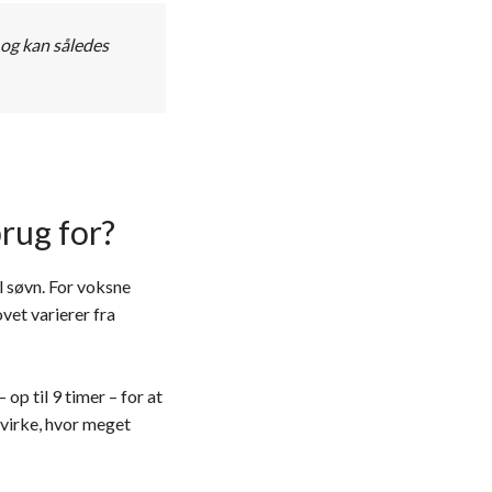
 og kan således
rug for?
l søvn. For voksne
vet varierer fra
p til 9 timer – for at
påvirke, hvor meget