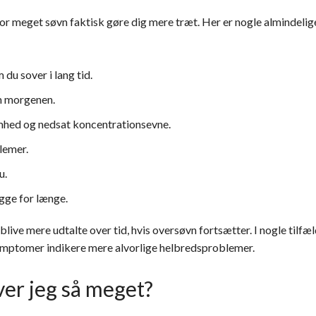
or meget søvn faktisk gøre dig mere træt. Her er nogle almindeli
du sover i lang tid.
m morgenen.
mhed og nedsat koncentrationsevne.
emer.
u.
igge for længe.
ive mere udtalte over tid, hvis oversøvn fortsætter. I nogle tilf
ptomer indikere mere alvorlige helbredsproblemer.
er jeg så meget?