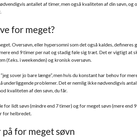
nødvendigvis antallet af timer, men også kvaliteten af din søvn, og 
.
ve for meget?
meget. Oversøvn, eller hypersomni som det også kaldes, defineres
ere end 9 timer per nat og stadig føle sig træt. Det er vigtigt at 
em (f.eks. i weekenden) og kronisk oversøvn.
eg sover jo bare længe”, men hvis du konstant har behov for mere
å underliggende problemer. Det er nemlig ikke nødvendigvis antalle
od kvaliteten af den søvn, du får.
de for lidt søvn (mindre end 7 timer) og for meget søvn (mere end 9
 for helbredet.
på for meget søvn