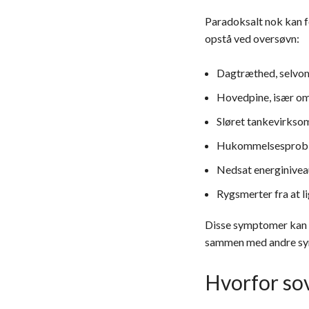
Paradoksalt nok kan f
opstå ved oversøvn:
Dagtræthed, selvom 
Hovedpine, især o
Sløret tankevirkso
Hukommelsesprobl
Nedsat energinivea
Rygsmerter fra at l
Disse symptomer kan bl
sammen med andre sym
Hvorfor sov