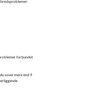
elbredsproblemer:
sproblemer forbundet
 du sover mere end 9
derliggende