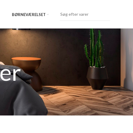
BØRNEVÆRELSET
er