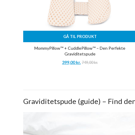
GÅ TIL PRODUKT
MommyPillow™ + CuddlePillow™ – Den Perfekte
Graviditetspude
399,00
kr.
749,00
kr.
Graviditetspude (guide) – Find de