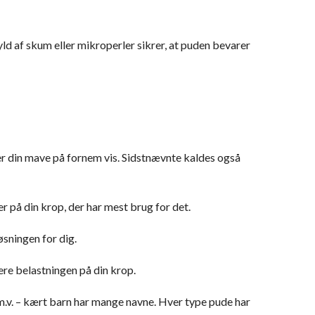
yld af skum eller mikroperler sikrer, at puden bevarer
ter din mave på fornem vis. Sidstnævnte kaldes også
r på din krop, der har mest brug for det.
sningen for dig.
re belastningen på din krop.
m.v. – kært barn har mange navne. Hver type pude har