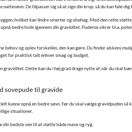
 nattesøvn. De tilpasser sig så at sige din krop, så du kan føle dig 
yggen, hvilket kan lindre smerter og ubehag. Med den rette støtte bl
 opnå bedre hvile igennem din graviditet. Puderne sikrer bl.a. potent
ine behov og oplev forskellen, den kan gøre. Du finder alskens mu
et for praktisk talt enhver smag og budget.
in graviditet. Dette kan du i høj grad drage nytte af, når du skal b
od sovepude til gravide
ntielt kunne opnå en bedre søvn. Før du skal vælge gravidpuden så k
llige situationer.
 din bedste ven til at støtte både mave og ryg.