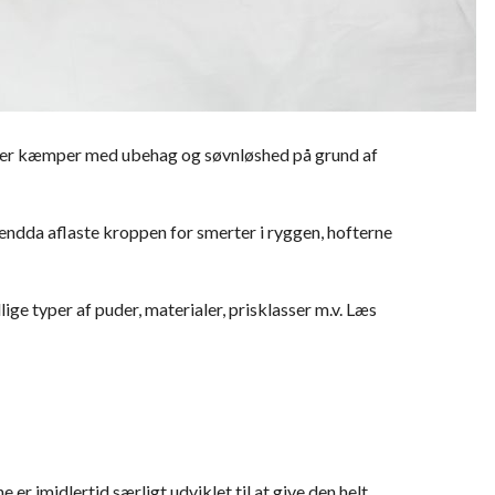
vinder kæmper med ubehag og søvnløshed på grund af
 endda aflaste kroppen for smerter i ryggen, hofterne
lige typer af puder, materialer, prisklasser m.v. Læs
r imidlertid særligt udviklet til at give den helt