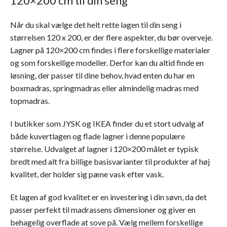
120×200 cm til din seng
Når du skal vælge det helt rette lagen til din seng i
størrelsen 120 x 200, er der flere aspekter, du bør overveje.
Lagner på 120×200 cm findes i flere forskellige materialer
og som forskellige modeller. Derfor kan du altid finde en
løsning, der passer til dine behov, hvad enten du har en
boxmadras, springmadras eller almindelig madras med
topmadras.
I butikker som JYSK og IKEA finder du et stort udvalg af
både kuvertlagen og flade lagner i denne populære
størrelse. Udvalget af lagner i 120×200 målet er typisk
bredt med alt fra billige basisvarianter til produkter af høj
kvalitet, der holder sig pæne vask efter vask.
Et lagen af god kvalitet er en investering i din søvn, da det
passer perfekt til madrassens dimensioner og giver en
behagelig overflade at sove på. Vælg mellem forskellige