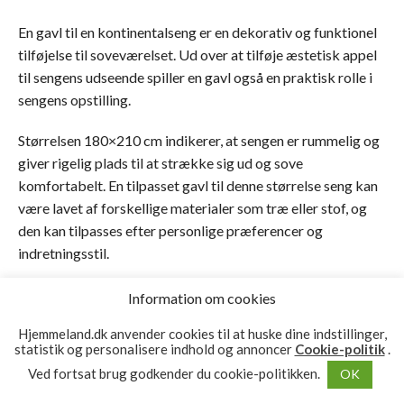
En gavl til en kontinentalseng er en dekorativ og funktionel
tilføjelse til soveværelset. Ud over at tilføje æstetisk appel
til sengens udseende spiller en gavl også en praktisk rolle i
sengens opstilling.
Størrelsen 180×210 cm indikerer, at sengen er rummelig og
giver rigelig plads til at strække sig ud og sove
komfortabelt. En tilpasset gavl til denne størrelse seng kan
være lavet af forskellige materialer som træ eller stof, og
den kan tilpasses efter personlige præferencer og
indretningsstil.
Funktionelt set fungerer en gavl som en støtte til at sidde op
Information om cookies
ad sengen og læne sig mod, mens man læser, ser tv eller
Hjemmeland.dk anvender cookies til at huske dine indstillinger,
slapper af. Gavlen tilføjer også en vis isolering, idet det
statistik og personalisere indhold og annoncer
Cookie-politik
.
beskytter væggen bag sengen mod pletter eller skader.
Ved fortsat brug godkender du cookie-politikken.
OK
Designmæssigt kan en gavl være et centralt element i