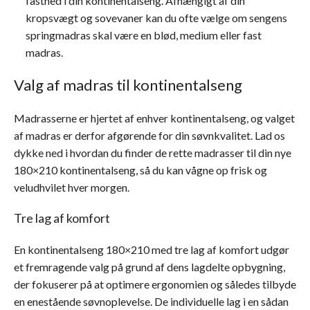
fasthed i din kontinentalseng. Afhængigt af din
kropsvægt og sovevaner kan du ofte vælge om sengens
springmadras skal være en blød, medium eller fast
madras.
Valg af madras til kontinentalseng
Madrasserne er hjertet af enhver kontinentalseng, og valget
af madras er derfor afgørende for din søvnkvalitet. Lad os
dykke ned i hvordan du finder de rette madrasser til din nye
180×210 kontinentalseng, så du kan vågne op frisk og
veludhvilet hver morgen.
Tre lag af komfort
En kontinentalseng 180×210 med tre lag af komfort udgør
et fremragende valg på grund af dens lagdelte opbygning,
der fokuserer på at optimere ergonomien og således tilbyde
en enestående søvnoplevelse. De individuelle lag i en sådan