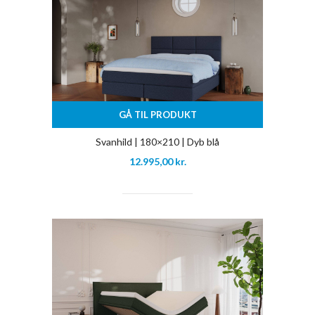
GÅ TIL PRODUKT
Svanhild | 180×210 | Dyb blå
12.995,00
kr.