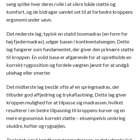
seng spiller hver deres rolle i at sikre både støtte og
komfort, og de bidrager samlet set til at forbedre kroppens
ergonomi under søvn.
Det nederste lag, typisk en stabil boxmadras (en form for
høj fjedermadras), udgør basen i kontinentalsengen. Dette
lag fungerer som fundamentet, der giver den primære støtte
til kroppen. En solid base er afgørende for at opretholde en
korrekt rygposition og fordele vægten jævnt for at undgå
ubehag eller smerter.
Det midterste lag består ofte af en springmadras, der
tilbyder god affjedring og trykaflastning. Dette lag giver
kroppen mulighed for at tilpasse sig madrassen, hvilket
resulterer i en bedre tilpasning til kroppens kurver og en
mere ergonomisk korrekt støtte – eksempelvis omkring
skuldre, hofter og rygsøjlen.
Toplaget, også kendt som topmadrassen, er det yderste lag