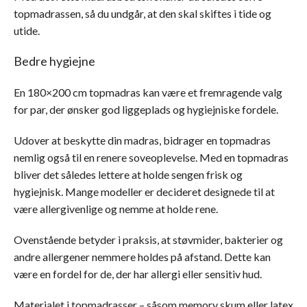
topmadrassen, så du undgår, at den skal skiftes i tide og
utide.
Bedre hygiejne
En 180×200 cm topmadras kan være et fremragende valg
for par, der ønsker god liggeplads og hygiejniske fordele.
Udover at beskytte din madras, bidrager en topmadras
nemlig også til en renere soveoplevelse. Med en topmadras
bliver det således lettere at holde sengen frisk og
hygiejnisk. Mange modeller er decideret designede til at
være allergivenlige og nemme at holde rene.
Ovenstående betyder i praksis, at støvmider, bakterier og
andre allergener nemmere holdes på afstand. Dette kan
være en fordel for de, der har allergi eller sensitiv hud.
Materialet i topmadrasser – såsom memory skum eller latex