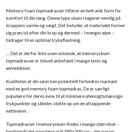
Memory foam topmadrasser tilfører en helt unik form for
komfort til din seng. Denne type skum reagerer nemlig på
kroppens varme og vægt. Det betyder, at materialet former
sig præcist efter din krop og dermed – i manges øjne –
bidrager til en optimal trykaflastning.
… Det er derfor ikke overraskende, at memoryskum
topmadrasser er blevet anbefalet i mange tests og
anmeldelser.
Kvaliteten af din søvn kan potentielt forbedres markant
med en god memory foam topmadras. De er særligt
populære for deres evne til at minimere uhensigtsmæssige
trykpunkter og således støtte op om en afslappende
nattesøvn.
Topmadrasser i memoryskum findes i mange størrelser –
heriblandt det populære mål 180×200 cm – der passer