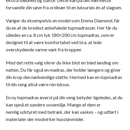
ekstra blødhed og støtte. Dette kan på det nærmeste
forvandle din søvn fra ordinær til en luksuriøs én af slagsen.
Vælger du eksempelvis en model som Emma Diamond, får
du en af de bredest anbefalede topmadrasser. Her får du
således en ca. 8 cm tyk 180×200 cm topmadras, som er
designet til at være komfortabel ved bl.a. at lede
overskydende varme væk fra kroppen
Med det rette valg sikrer du ikke blot en blød landing om
natten. Du får også en madras, der holder længere og giver
din krop den nødvendige støtte. Hermed kan en topmadras
til din seng altså være ren luksus.
En ny topmadras øverst på din seng betyder ligeledes, at du
kan opnå et sundere sovemiljø. Mange af dem er
nemlig udstyret med betræk, der kan vaskes – og udført i
materialer der modvirker husstøvmider.