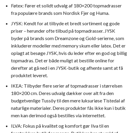
Føtex: Fører et solidt udvalg af 180×200 topmadrasser
fra populære brands som Nordisk Fjer og Huma.
JYSK: Kendt for at tilbyde et bredt sortiment og gode
priser – herunder ofte tilbud på topmadrasser. JYSK
byder på brands som Dreamzone og Gold-serierne, som
inkluderer modeller med memory skum eller latex. Det er
oplagt at besøge JYSK, hvis du leder efter en god og billig
topmadras. Det er både muligt at bestille online for
derefter at gå ned i en JYSK-butik og afhente samt at få
produktet leveret.
IKEA: Tilbyder flere serier af topmadrasser i størrelsen
180×200 cm. Deres udvalg dækker over alt fra den
budgetvenlige Tussöy til den mere luksuriøse Tistedal af
naturlige materialer. Deres produkter fås ikke kun i butik
men kan derimod også bestilles via internettet.
ILVA: Fokus på kvalitet og komfort gør Ilva til en