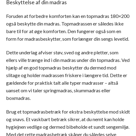
Beskyttelse af din madras
Foruden at forbedre komforten kan en topmadras 180×200
også beskytte din madras. Topmadrassen er således ikke
bare til for at øge komforten. Den fungerer også som en
form for madrasbeskytter, som forlænger din sengs levetid.
Dette underlag afviser støv, sved og andre pletter, som
ellers ville trænge ind i din madras under din topmadras. Ved
hjælp af en god topmadras beskytter du dermed mod
slitage og holder madrassen friskere i længere tid. Dette er
gældende for praktisk talt alle typer madrasser – altså
uanset om vi taler springmadras, skummadras eller
boxmadras.
Brug et topmadrasbetræk for ekstra beskyttelse mod skidt
og snavs. Et vaskbart betræk sikrer, at du nemt kan holde
hygiejnen vedlige og dermed bibeholde et sundt sengemiljø.
Med det rette madrasbetræk skåner du således selve