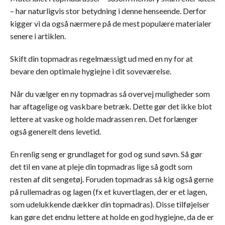
– har naturligvis stor betydning i denne henseende. Derfor
kigger vi da også nærmere på de mest populære materialer
senere i artiklen.
Skift din topmadras regelmæssigt ud med en ny for at
bevare den optimale hygiejne i dit soveværelse.
Når du vælger en ny topmadras så overvej muligheder som
har aftagelige og vaskbare betræk. Dette gør det ikke blot
lettere at vaske og holde madrassen ren. Det forlænger
også generelt dens levetid.
En renlig seng er grundlaget for god og sund søvn. Så gør
det til en vane at pleje din topmadras lige så godt som
resten af dit sengetøj. Foruden topmadras så kig også gerne
på rullemadras og lagen (fx et kuvertlagen, der er et lagen,
som udelukkende dækker din topmadras). Disse tilføjelser
kan gøre det endnu lettere at holde en god hygiejne, da de er