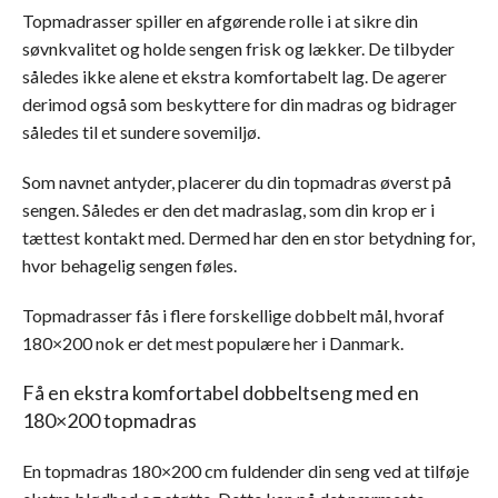
Topmadrasser spiller en afgørende rolle i at sikre din
søvnkvalitet og holde sengen frisk og lækker. De tilbyder
således ikke alene et ekstra komfortabelt lag. De agerer
derimod også som beskyttere for din madras og bidrager
således til et sundere sovemiljø.
Som navnet antyder, placerer du din topmadras øverst på
sengen. Således er den det madraslag, som din krop er i
tættest kontakt med. Dermed har den en stor betydning for,
hvor behagelig sengen føles.
Topmadrasser fås i flere forskellige dobbelt mål, hvoraf
180×200 nok er det mest populære her i Danmark.
Få en ekstra komfortabel dobbeltseng med en
180×200 topmadras
En topmadras 180×200 cm fuldender din seng ved at tilføje