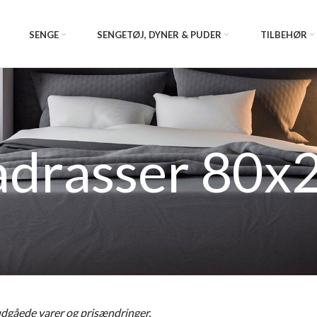
SENGE
SENGETØJ, DYNER & PUDER
TILBEHØR
drasser 80x
 udgåede varer og prisændringer.