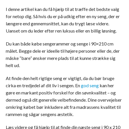
I denne artikel kan du få hjælp til at træffe det bedste valg
for netop dig. Så hvis du er på udkig efter en ny seng, der er
længere end gennemsnittet, kan du trygt læse videre.
Uanset om du leder efter ren luksus eller en billig løsning.
Du kan både købe sengerammer og senge i 90×210 cm
målet. Begge dele er ideelle til højere personer eller de, der
måske “bare” ønsker mere plads til at kunne strække sig
helt ud.
At finde den helt rigtige seng er vigtigt, da du bør bruge
cirka en tredjedel af dit liv i sengen. En
god seng
kan her
gøre en markant positiv forskel for din søvnkvalitet – og
dermed også dit generelle velbefindende. Dine overvejelser
omkring købet bør inkludere alt fra madrassens kvalitet til
rammen og sågar sengens æstetik.
Læs videre og få hjælp til at finde din næste seng i 90 x 210