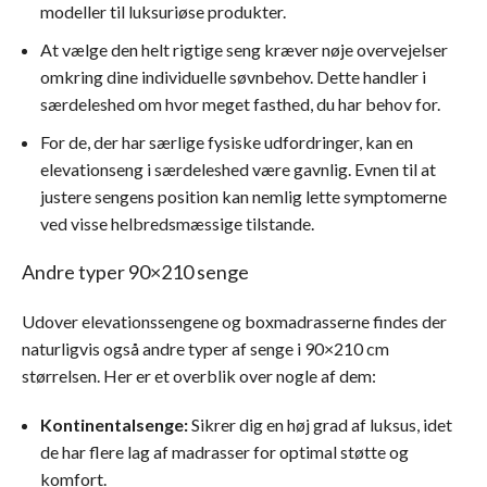
modeller til luksuriøse produkter.
At vælge den helt rigtige seng kræver nøje overvejelser
omkring dine individuelle søvnbehov. Dette handler i
særdeleshed om hvor meget fasthed, du har behov for.
For de, der har særlige fysiske udfordringer, kan en
elevationseng i særdeleshed være gavnlig. Evnen til at
justere sengens position kan nemlig lette symptomerne
ved visse helbredsmæssige tilstande.
Andre typer 90×210 senge
Udover elevationssengene og boxmadrasserne findes der
naturligvis også andre typer af senge i 90×210 cm
størrelsen. Her er et overblik over nogle af dem:
Kontinentalsenge:
Sikrer dig en høj grad af luksus, idet
de har flere lag af madrasser for optimal støtte og
komfort.