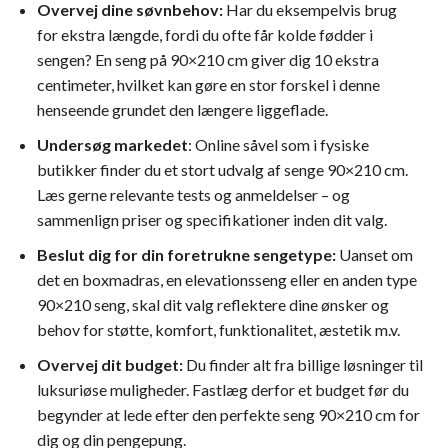
Overvej dine søvnbehov:
Har du eksempelvis brug
for ekstra længde, fordi du ofte får kolde fødder i
sengen? En seng på 90×210 cm giver dig 10 ekstra
centimeter, hvilket kan gøre en stor forskel i denne
henseende grundet den længere liggeflade.
Undersøg markedet
: Online såvel som i fysiske
butikker finder du et stort udvalg af senge 90×210 cm.
Læs gerne relevante tests og anmeldelser – og
sammenlign priser og specifikationer inden dit valg.
Beslut dig for din foretrukne sengetype:
Uanset om
det en boxmadras, en elevationsseng eller en anden type
90×210 seng, skal dit valg reflektere dine ønsker og
behov for støtte, komfort, funktionalitet, æstetik m.v.
Overvej dit budget:
Du finder alt fra billige løsninger til
luksuriøse muligheder. Fastlæg derfor et budget før du
begynder at lede efter den perfekte seng 90×210 cm for
dig og din pengepung.