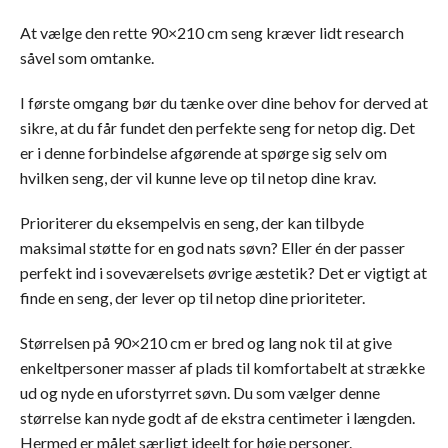
At vælge den rette 90×210 cm seng kræver lidt research
såvel som omtanke.
I første omgang bør du tænke over dine behov for derved at
sikre, at du får fundet den perfekte seng for netop dig. Det
er i denne forbindelse afgørende at spørge sig selv om
hvilken seng, der vil kunne leve op til netop dine krav.
Prioriterer du eksempelvis en seng, der kan tilbyde
maksimal støtte for en god nats søvn? Eller én der passer
perfekt ind i soveværelsets øvrige æstetik? Det er vigtigt at
finde en seng, der lever op til netop dine prioriteter.
Størrelsen på 90×210 cm er bred og lang nok til at give
enkeltpersoner masser af plads til komfortabelt at strække
ud og nyde en uforstyrret søvn. Du som vælger denne
størrelse kan nyde godt af de ekstra centimeter i længden.
Hermed er målet særligt ideelt for høje personer.