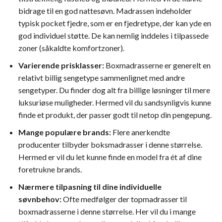
bidrage til en god nattesøvn. Madrassen indeholder
typisk pocket fjedre, som er en fjedretype, der kan yde en
god individuel støtte. De kan nemlig inddeles i tilpassede
zoner (såkaldte komfortzoner).
Varierende prisklasser:
Boxmadrasserne er generelt en
relativt billig sengetype sammenlignet med andre
sengetyper. Du finder dog alt fra billige løsninger til mere
luksuriøse muligheder. Hermed vil du sandsynligvis kunne
finde et produkt, der passer godt til netop din pengepung.
Mange populære brands:
Flere anerkendte
producenter tilbyder boksmadrasser i denne størrelse.
Hermed er vil du let kunne finde en model fra ét af dine
foretrukne brands.
Nærmere tilpasning til dine individuelle
søvnbehov:
Ofte medfølger der topmadrasser til
boxmadrasserne i denne størrelse. Her vil du i mange