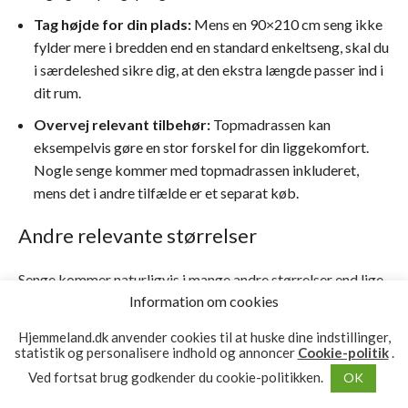
Tag højde for din plads:
Mens en 90×210 cm seng ikke
fylder mere i bredden end en standard enkeltseng, skal du
i særdeleshed sikre dig, at den ekstra længde passer ind i
dit rum.
Overvej relevant tilbehør:
Topmadrassen kan
eksempelvis gøre en stor forskel for din liggekomfort.
Nogle senge kommer med topmadrassen inkluderet,
mens det i andre tilfælde er et separat køb.
Andre relevante størrelser
Senge kommer naturligvis i mange andre størrelser end lige
Information om cookies
90 x 210 cm. Her er nogle af dem:
Hjemmeland.dk anvender cookies til at huske dine indstillinger,
90×190: Med længden på 190 cm får du en seng, som er
statistik og personalisere indhold og annoncer
Cookie-politik
.
en smule kortere end standarden. Dette mål passer
Ved fortsat brug godkender du cookie-politikken.
OK
således bedst til børn og korte mennesker.