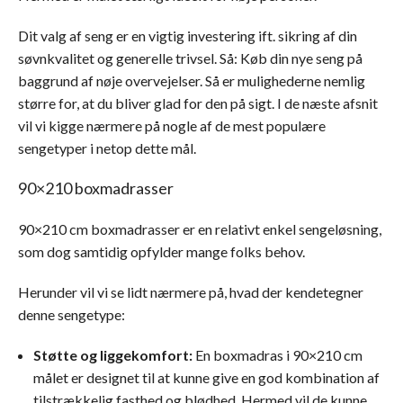
Dit valg af seng er en vigtig investering ift. sikring af din
søvnkvalitet og generelle trivsel. Så: Køb din nye seng på
baggrund af nøje overvejelser. Så er mulighederne nemlig
større for, at du bliver glad for den på sigt. I de næste afsnit
vil vi kigge nærmere på nogle af de mest populære
sengetyper i netop dette mål.
90×210 boxmadrasser
90×210 cm boxmadrasser er en relativt enkel sengeløsning,
som dog samtidig opfylder mange folks behov.
Herunder vil vi se lidt nærmere på, hvad der kendetegner
denne sengetype:
Støtte og liggekomfort:
En boxmadras i 90×210 cm
målet er designet til at kunne give en god kombination af
tilstrækkelig fasthed og blødhed. Hermed vil de kunne