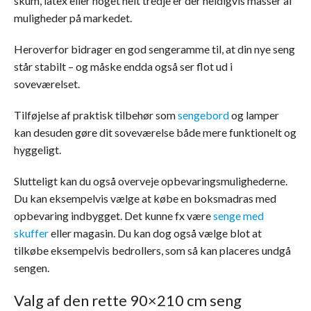
skum, latex eller noget helt tredje er der heldigvis masser af
muligheder på markedet.
Heroverfor bidrager en god sengeramme til, at din nye seng
står stabilt – og måske endda også ser flot ud i
soveværelset.
Tilføjelse af praktisk tilbehør som
sengebord
og lamper
kan desuden gøre dit soveværelse både mere funktionelt og
hyggeligt.
Slutteligt kan du også overveje opbevaringsmulighederne.
Du kan eksempelvis vælge at købe en boksmadras med
opbevaring indbygget. Det kunne fx være
senge med
skuffer
eller magasin. Du kan dog også vælge blot at
tilkøbe eksempelvis bedrollers, som så kan placeres undgå
sengen.
Valg af den rette 90×210 cm seng