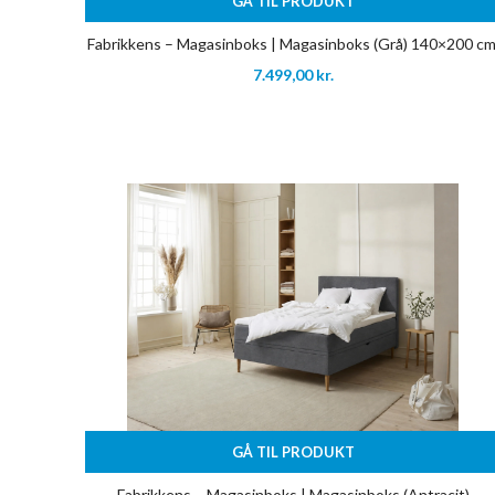
GÅ TIL PRODUKT
Fabrikkens – Magasinboks | Magasinboks (Grå) 140×200 cm
7.499,00
kr.
GÅ TIL PRODUKT
Fabrikkens – Magasinboks | Magasinboks (Antracit)