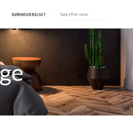
BØRNEVÆRELSET
nge