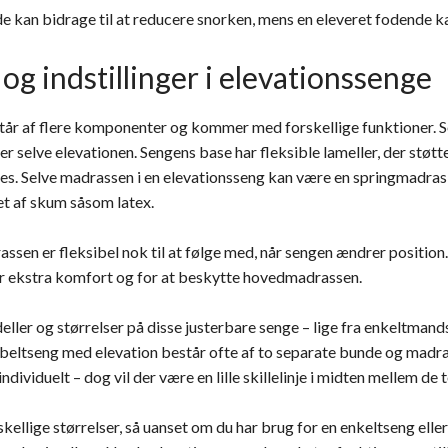
 kan bidrage til at reducere snorken, mens en eleveret fodende ka
og indstillinger i elevationssenge
tår af flere komponenter og kommer med forskellige funktioner. 
r selve elevationen. Sengens base har fleksible lameller, der støt
res. Selve madrassen i en elevationsseng kan være en springmadra
et af skum såsom latex.
rassen er fleksibel nok til at følge med, når sengen ændrer positi
r ekstra komfort og for at beskytte hovedmadrassen.
ler og størrelser på disse justerbare senge – lige fra enkeltmands
eltseng med elevation består ofte af to separate bunde og madra
individuelt – dog vil der være en lille skillelinje i midten mellem de
skellige størrelser, så uanset om du har brug for en enkeltseng eller