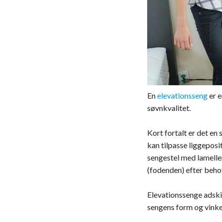
En
elevationsseng
er e
søvnkvalitet.
Kort fortalt er det en
kan tilpasse liggepos
sengestel med lamell
(fodenden) efter beho
Elevationssenge adskil
sengens form og vinkel