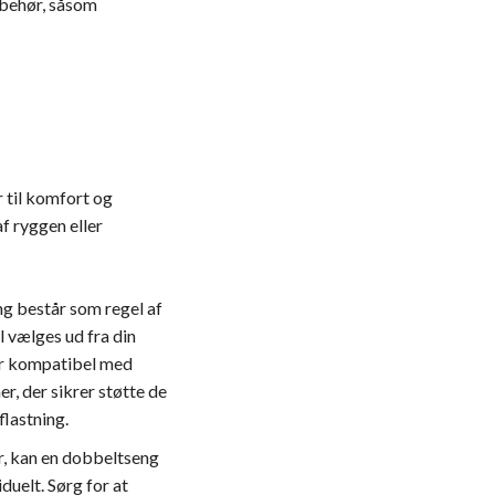
lbehør, såsom
 til komfort og
af ryggen eller
ng består som regel af
 vælges ud fra din
er kompatibel med
, der sikrer støtte de
flastning.
ar, kan en dobbeltseng
duelt. Sørg for at