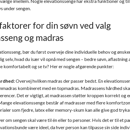
t vælge imellem. Nogle elevationssenge har ekstra funktioner og ti
ys under sengen.
aktorer for din søvn ved valg
nsseng og madras
tionsseng, bør du først overveje dine individuelle behov og ønsker
dig selv, hvad du især vil opnå med sengen – bedre søvn, aflastning 
de komfortabelt og se tv? Her er nogle afgørende punkter:
årdhed:
Overvej hvilken madras der passer bedst. En elevationsse
kummadras kombineret med en topmadras. Madrassens hårdhed skal
rencer. Det er vigtigt, at madrassen støtter kroppen korrekt og 
ange elevationssenge består af madrasser med flere komfortzoner
erialer som fjedre, latex eller memory-skum kan alle give god tryka
 om sengen skal være til én eller to personer. Hvis det er til et p
ationsbunde være ideel, da hver person kan tilpasse sin side indivi