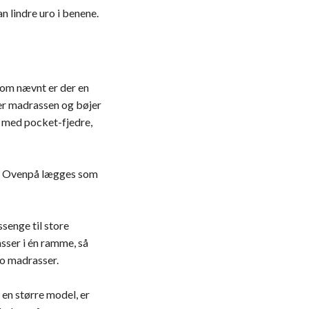
n lindre uro i benene.
Som nævnt er der en
ter madrassen og bøjer
s med pocket-fjedre,
on. Ovenpå lægges som
senge til store
sser i én ramme, så
 to madrasser.
 en større model, er