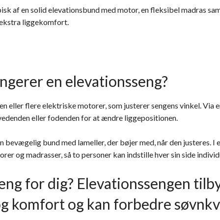
isk af en solid elevationsbund med motor, en fleksibel madras sa
ekstra liggekomfort.
ngerer en elevationsseng?
n eller flere elektriske motorer, som justerer sengens vinkel. Via e
denden eller fodenden for at ændre liggepositionen.
n bevægelig bund med lameller, der bøjer med, når den justeres. I 
rer og madrasser, så to personer kan indstille hver sin side individ
eng for dig? Elevationssengen tilb
og komfort og kan forbedre søvnkv