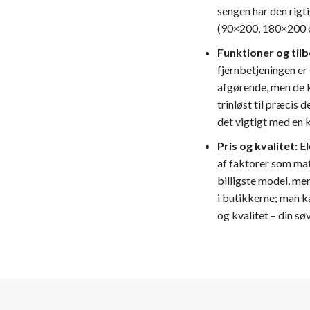
sengen har den rigt
(90×200, 180×200 os
Funktioner og tilb
fjernbetjeningen er
afgørende, men de k
trinløst til præcis
det vigtigt med en 
Pris og kvalitet:
El
af faktorer som mat
billigste model, men
i butikkerne; man k
og kvalitet – din sø