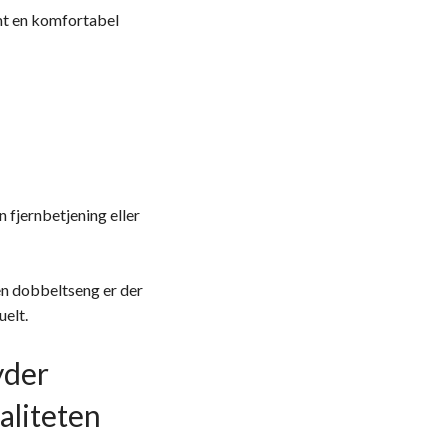
mt en komfortabel
n fjernbetjening eller
en dobbeltseng er der
uelt.
yder
aliteten