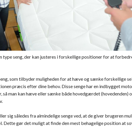
n type seng, der kan justeres i forskellige positioner for at forbed
 seng, som tilbyder muligheden for at hæve og sænke forskellige se
itionen præcis efter dine behov. Disse senge har en indbygget mot
er, så man kan hæve eller sænke både hovedgærdet (hovedenden) 
v.
ler sig således fra almindelige senge ved, at de giver brugeren mul
. Dette gør det muligt at finde den mest behagelige position at sove