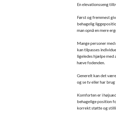
En elevationsseng til
Først og fremmest giv
behagelig liggepositio
man opnå en mere ergon
Mange personer med ry
kan tilpasses individu
ligeledes hjælpe med 
hæve fodenden.
Generelt kan det være 
og se tv eller har brug
Komforten er i højsæd
behagelige position fo
korrekt støtte og stil