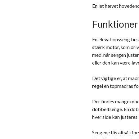
En let hævet hovedende
Funktioner 
En elevationsseng bes
stærk motor, som drive
med, når sengen juste
eller den kan være lav
Det vigtige er, at mad
regel en topmadras fo
Der findes mange model
dobbeltsenge. En dobb
hver side kan justeres 
Sengene fås altså i for