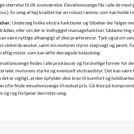
ige størrelse til dit soveværelse. Elevationssenge fås i alle de me
v.). En seng af høj kvalitet har en robust ramme, som kan holde i 
ehør:
Undersøg hvilke ekstra funktioner og tilbehør der følger me
 trådløs, eller om der er indbygget massagefunktion. Sådanne ting 
an være nyttige afhængigt af dine præferencer. Tjek også om seng
 den vinkel du ønsker, samt om motoren styres støjsvagt og jævnt. F
kraftig motor, som kan løfte den øgede belastning.
evationssenge findes i alle prisklasser og forskellige former for d
erialer, motorens styrke og eventuelt ekstraudstyr. Det kan være 
 det er vigtigt, at den opfylder dine krav til komfort og holdbarhe
an ofte finde elevationssenge til nedsat pris. Gå ikke på kompro
vn og ryg fortjener den rette seng.