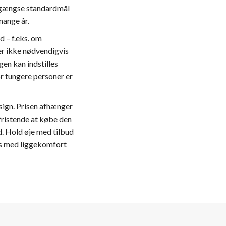
st gængse standardmål
mange år.
d – f.eks. om
er ikke nødvendigvis
en kan indstilles
or tungere personer er
esign. Prisen afhænger
fristende at købe den
d. Hold øje med tilbud
mis med liggekomfort