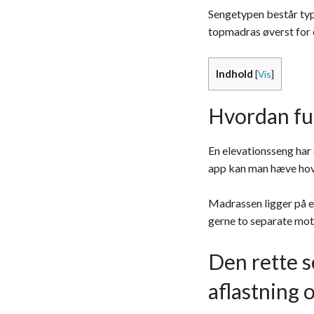
Sengetypen består typ
topmadras øverst for 
Indhold
[
Vis
]
Hvordan fu
En elevationsseng har e
app kan man hæve hove
Madrassen ligger på e
gerne to separate moto
Den rette s
aflastning 