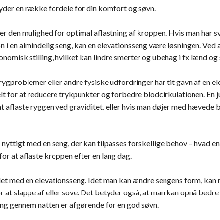
byder en række fordele for din komfort og søvn.
er den mulighed for optimal aflastning af kroppen. Hvis man har sv
n i en almindelig seng, kan en elevationsseng være løsningen. Ved 
omisk stilling, hvilket kan lindre smerter og ubehag i fx lænd og 
gproblemer eller andre fysiske udfordringer har tit gavn af en el
elt for at reducere trykpunkter og forbedre blodcirkulationen. En 
at aflaste ryggen ved graviditet, eller hvis man døjer med hævede
nyttigt med en seng, der kan tilpasses forskellige behov – hvad en
 for at aflaste kroppen efter en lang dag.
et med en elevationsseng. Idet man kan ændre sengens form, kan 
r at slappe af eller sove. Det betyder også, at man kan opnå bedre
ling gennem natten er afgørende for en god søvn.