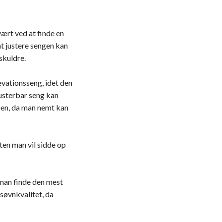
ært ved at finde en
at justere sengen kan
skuldre.
evationsseng, idet den
justerbar seng kan
 ben, da man nemt kan
ten man vil sidde op
man finde den mest
 søvnkvalitet, da