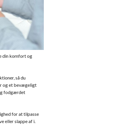
re din komfort og
ktioner, så du
or og et bevægeligt
og fodgærdet
ighed for at tilpasse
 eller slappe af i.