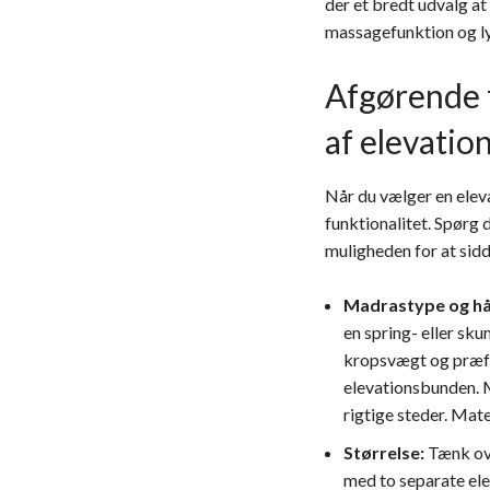
der et bredt udvalg a
massagefunktion og l
Afgørende f
af elevatio
Når du vælger en eleva
funktionalitet. Spørg 
muligheden for at sid
Madrastype og h
en spring- eller s
kropsvægt og præfe
elevationsbunden. M
rigtige steder. Mat
Størrelse:
Tænk over
med to separate elev