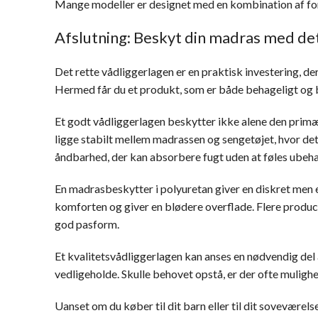
Mange modeller er designet med en kombination af fors
Afslutning: Beskyt din madras med det
Det rette vådliggerlagen er en praktisk investering, d
Hermed får du et produkt, som er både behageligt og
Et godt vådliggerlagen beskytter ikke alene den primæ
ligge stabilt mellem madrassen og sengetøjet, hvor det 
åndbarhed, der kan absorbere fugt uden at føles ubeha
En madrasbeskytter i polyuretan giver en diskret men e
komforten og giver en blødere overflade. Flere produce
god pasform.
Et kvalitetsvådliggerlagen kan anses en nødvendig del
vedligeholde. Skulle behovet opstå, er der ofte mulighe
Uanset om du køber til dit barn eller til dit soveværels