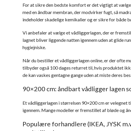
For at sikre den bedste komfort er det vigtigt at vælg
med en åndbar membran, der modvirker fugt, så madrass
indeholder skadelige kemikalier og er sikre for både b
Vi anbefaler at vælge et vådliggerlagen, der er fremst
lagnet bliver liggende natten igennem uden at glide ru
hygiejniske.
Når du bestiller et vådliggerlagen online, er der ofte m
tilbyder også 100 dages returret til, hvis produktet ik
de kan vaskes gentagne gange uden at miste deres be
90×200 cm: åndbart vådligger lagen so
Et vådliggerlagen i størrelsen 90×200 cm er velegnet t
igennem. Mange modeller er fremstillet af bløde og ån
Populære forhandlere (IKEA, JYSK m.v.)