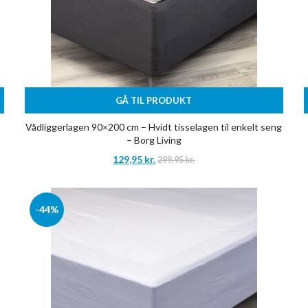
GÅ TIL PRODUKT
Vådliggerlagen 90×200 cm – Hvidt tisselagen til enkelt seng
– Borg Living
129,95
kr.
299,95
kr.
-44%