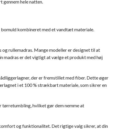
rt gennem hele natten.
el i bomuld kombineret med et vandtæt materiale.
 og rullemadras. Mange modeller er designet til at
din madras er det vigtigt at vælge et produkt med høj
dliggerlagner, der er fremstillet med fiber. Dette øger
erlagnet i et 100 % strækbart materiale, som sikrer en
er tørretumbling, hvilket gør dem nemme at
mfort og funktionalitet. Det rigtige valg sikrer, at din