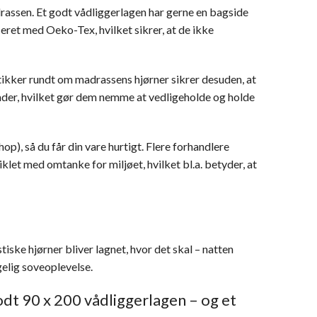
drassen. Et godt vådliggerlagen har gerne en bagside
ret med Oeko-Tex, hvilket sikrer, at de ikke
stikker rundt om madrassens hjørner sikrer desuden, at
rader, hvilket gør dem nemme at vedligeholde og holde
op), så du får din vare hurtigt. Flere forhandlere
klet med omtanke for miljøet, hvilket bl.a. betyder, at
ske hjørner bliver lagnet, hvor det skal – natten
elig soveoplevelse.
odt 90 x 200 vådliggerlagen – og et