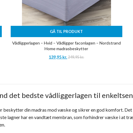
GÅ TIL PRODUKT
Vådliggerlagen – Hvid – Vådligger faconlagen – Nordstrand
Home madrasbeskytter
139,95
kr.
249,95
kr.
nd det bedste vådliggerlagen til enkeltsen
er beskytter din madras mod væske og sikrer en god komfort. Det e
dste lagner har en vandtæt membran, som forhindrer væske i at tr
en.