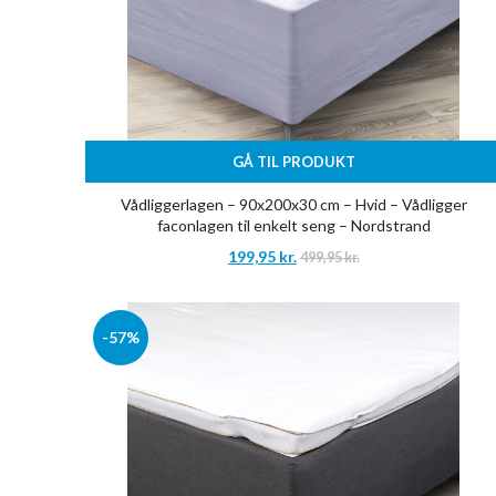
GÅ TIL PRODUKT
Vådliggerlagen – 90x200x30 cm – Hvid – Vådligger
faconlagen til enkelt seng – Nordstrand
199,95
kr.
499,95
kr.
-57%