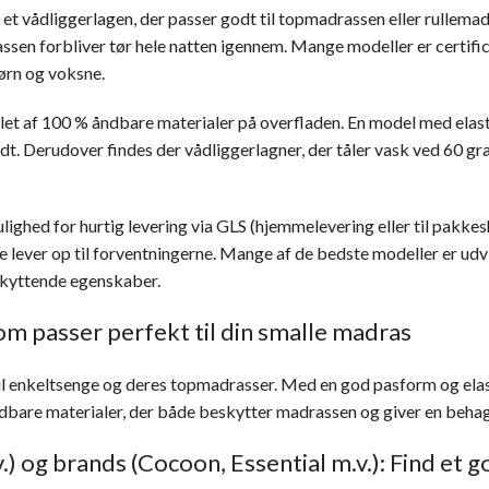
e et vådliggerlagen, der passer godt til topmadrassen eller rullema
en forbliver tør hele natten igennem. Mange modeller er certifice
ørn og voksne.
illet af 100 % åndbare materialer på overfladen. En model med ela
ndt. Derudover findes der vådliggerlagner, der tåler vask ved 60 g
ulighed for hurtig levering via GLS (hjemmelevering eller til pakkesh
ke lever op til forventningerne. Mange af de bedste modeller er udvi
skyttende egenskaber.
m passer perfekt til din smalle madras
il enkeltsenge og deres topmadrasser. Med en god pasform og elasti
dbare materialer, der både beskytter madrassen og giver en behag
 og brands (Cocoon, Essential m.v.): Find et g