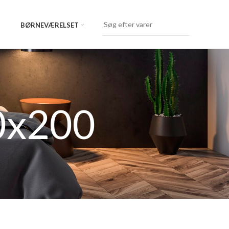
BØRNEVÆRELSET
0x200