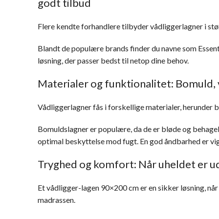
godt tilbud
Flere kendte forhandlere tilbyder vådliggerlagner i s
Blandt de populære brands finder du navne som Essentia
løsning, der passer bedst til netop dine behov.
Materialer og funktionalitet: Bomul
Vådliggerlagner fås i forskellige materialer, herund
Bomuldslagner er populære, da de er bløde og behage
optimal beskyttelse mod fugt. En god åndbarhed er vig
Tryghed og komfort: Når uheldet er u
Et vådligger-lagen 90×200 cm er en sikker løsning, nå
madrassen.