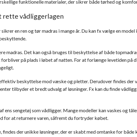
kellige funktionelle materialer, der sikrer både tørhed og komfo
 rette vådliggerlagen
er sikrer en ren og tør madras i mange år. Du kan fx vælge en mod
 beskyttende.
re madras. Det kan også bruges til beskyttelse af både topmadras
forbliver på plads i løbet af natten. For at forlænge levetiden på 
geligt.
ffektiv beskyttelse mod væske og pletter. Derudover findes der vå
nter tilbyder et bredt udvalg af løsninger. Fx kan du finde vådligg
 af ens sengetøj som vådligger. Mange modeller kan vaskes og tål
d for at returnere varen, såfremt du fortryder købet.
e, findes der unikke løsninger, der er skabt med omtanke for både ko