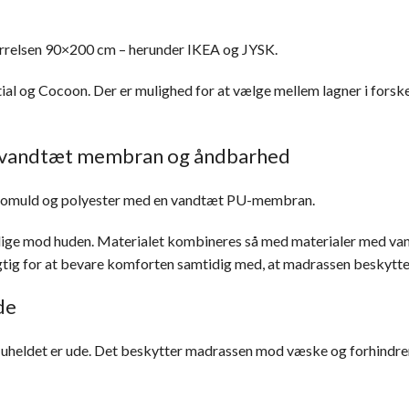
tørrelsen 90×200 cm – herunder IKEA og JYSK.
l og Cocoon. Der er mulighed for at vælge mellem lagner i forskell
d, vandtæt membran og åndbarhed
er bomuld og polyester med en vandtæt PU-membran.
lige mod huden. Materialet kombineres så med materialer med van
tig for at bevare komforten samtidig med, at madrassen beskyttes
de
r uheldet er ude. Det beskytter madrassen mod væske og forhindrer