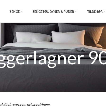
SENGE
SENGETØJ, DYNER & PUDER
TILBEHØR
iggerlagner 9
 udgåede varer og prisændringer.