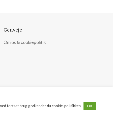
Genveje
Om os & cookiepolitik
Copyright © 2026 Sengemester.dk - Forbrugermedier DK ApS
 Ved fortsat brug godkender du cookie-politikken.
OK